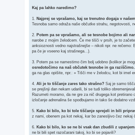
Kaj pa lahko naredimo?
1.
Najprej se vprašamo, kaj se trenutno dogaja v našem
Tesnoba samo odraža naše občutke strahu, negotovosti, n
2.
Potem pa se vprašamo, ali se tesnobe bojimo ali na
narobe z mojim želodcem. Če me tišči v prsih, je to začete
anksioznosti vedno najstrašnejše – nikoli npr. ne rečemo:
pa če je vseeno kaj strašnega...).
3. Potem pa se namestimo čim bolj udobno (kolikor je mogo
osredotočimo na naš občutek tesnobe in ga raziščimo
ga na glas opišite, npr.: » Tišči me v želodcu, kot bi imel 
4.
Ali je to tiščanje zares tako strašno?
Saj je samo tiščan
se prejšnji dan nekam udarili, bi se tudi toliko obremenjeva
Razumeti moramo, da ne gre za nič drugega kot pretirano d
izločanje adrenalina še spodbujamo in tako še dodatno vzd
5.
Kako bi bilo, ko bi tole tiščanje sprejeli in bili pripr
z nami, obenem pa kot nekaj, kar bo zanesljivo čez nekaj 
6.
Kako bi bilo, ko se ne bi vsak dan zbudili z upanje
ne bi bili spet razočarani takoj, ko bi se pojavili?