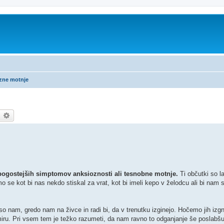
ozne motnje
earch
Advanced search
jpogostejših simptomov anksioznosti ali tesnobne motnje.
Ti občutki so l
 se kot bi nas nekdo stiskal za vrat, kot bi imeli kepo v želodcu ali bi nam sl
so nam, gredo nam na živce in radi bi, da v trenutku izginejo. Hočemo jih izg
miru. Pri vsem tem je težko razumeti, da nam ravno to odganjanje še poslabšu