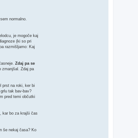
n
t
a
c
t
ovsem normalno.
N
e
v
e
želodcu, je mogoče kaj
n
k
iagnoze (ki so pri
a
 pa razmišljamo: Kaj
očasneje.
Zdaj pa se
o zmanjšal. Zdaj pa
 prst na roki, ker bi
 grlu tak bav-bav?
om pred temi občutki
, kar bo za krajši čas
 in še nekaj časa? Ko