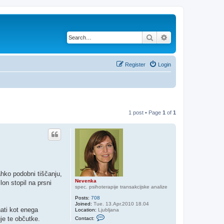
Search
Advanced search
Register
Login
1 post • Page
1
of
1
ahko podobni tiščanju,
Nevenka
on stopil na prsni
spec. psihoterapije transakcijske analize
Posts:
708
Joined:
Tue. 13.Apr.2010 18.04
nati kot enega
Location:
Ljubljana
C
je te občutke.
Contact:
o