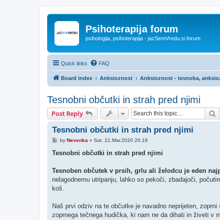
Psihoterapija forum
psihologija, psihoterapija - jazSemVredu.si forum
Quick links
FAQ
Board index
Anksioznost
Anksioznost - tesnoba, anksi
Tesnobni občutki in strah pred njimi
S
Post Reply
Tesnobni občutki in strah pred njimi
P
by
Nevenka
»
Sat. 21.Mar.2020 20.18
o
s
Tesnobni občutki in strah pred njimi
t
Tesnoben občutek v prsih, grlu ali želodcu je eden na
nelagodnemu utripanju, lahko so pekoči, zbadajoči, počutimo
koš.
Naš prvi odziv na te občutke je navadno neprijeten, zoprni 
zoprnega tečnega hudička, ki nam ne da dihati in živeti v 