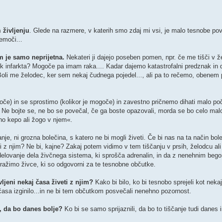
 življenju
. Glede na razmere, v katerih smo zdaj mi vsi, je malo tesnobe p
emoči...
m je samo neprijetna.
Nekateri ji dajejo poseben pomen, npr. če me tišči v 
k infarkta? Mogoče pa imam raka.... Kadar dajemo katastrofalni predznak in d
 Boli me želodec, ker sem nekaj čudnega pojedel..., ali pa to rečemo, obenem
če) in se sprostimo (kolikor je mogoče) in zavestno pričnemo dihati malo p
.
Ne bojte se, ne bo se povečal, če ga boste opazovali, morda se bo celo mal
eno kepo ali žogo v njem«.
je, ni grozna bolečina, s katero ne bi mogli živeti. Če bi nas na ta način bolel
li z njim? Ne bi, kajne? Zakaj potem vidimo v tem tiščanju v prsih, želodcu ali
elovanje dela živčnega sistema, ki sprošča adrenalin, in da z nenehnim beg
ražimo živce, ki so odgovorni za te tesnobne občutke.
avljeni nekaj časa živeti z njim?
Kako bi bilo, ko bi tesnobo sprejeli kot nekaj
časa izginilo...in ne bi tem občutkom posvečali nenehno pozornost.
m, da bo danes bolje?
Ko bi se samo sprijaznili, da bo to tiščanje tudi danes