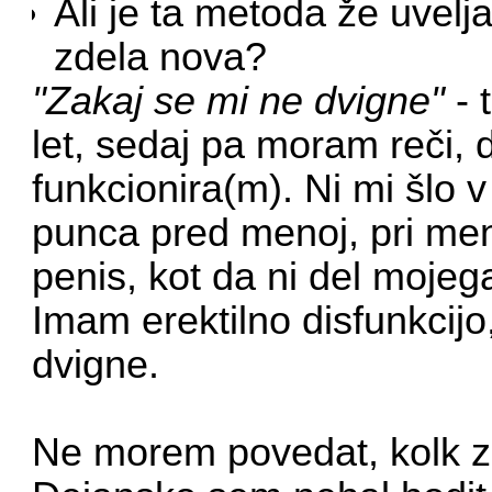
Ali je ta metoda že uvel
zdela nova?
"Zakaj se mi ne dvigne"
- 
let, sedaj pa moram reči,
funkcionira(m). Ni mi šlo v
punca pred menoj, pri men
penis, kot da ni del mojega
Imam erektilno disfunkcij
dvigne.
Ne morem povedat, kolk zl