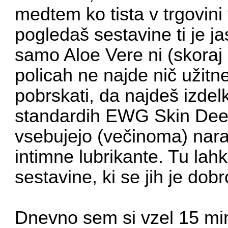
medtem ko tista v trgovini 
pogledaš sestavine ti je ja
samo Aloe Vere ni (skoraj 
policah ne najde nič užitn
pobrskati, da najdeš izdel
standardih EWG Skin Deep
vsebujejo (večinoma) nara
intimne lubrikante. Tu la
sestavine
, ki se jih je dob
Dnevno sem si vzel 15 min