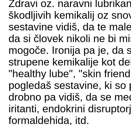
Zdravi oz. naravni lubrikant
škodljivih kemikalij oz sno
sestavine vidiš, da te male
da si človek nikoli ne bi m
mogoče. Ironija pa je, da so
strupene kemikalije kot del
"healthy lube", "skin frien
pogledaš sestavine, ki so
drobno pa vidiš, da se med
iritanti, endokrini disrupt
formaldehida, itd.