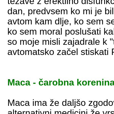
težave z erektilno disfunkc
dan, predvsem ko mi je bil
avtom kam dlje, ko sem s
ko sem moral poslušati k
so moje misli zajadrale k 
avtomatsko začel stiskati
Maca - čarobna korenina
Maca ima že daljšo zgodov
alternativni medicini že vrs