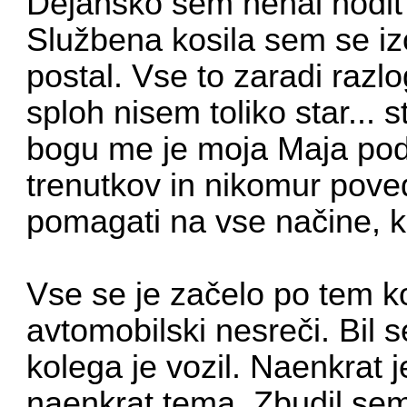
Dejansko sem nehal hodit 
Službena kosila sem se iz
postal. Vse to zaradi razl
sploh nisem toliko star... 
bogu me je moja Maja podp
trenutkov in nikomur poved
pomagati na vse načine, ka
Vse se je začelo po tem k
avtomobilski nesreči. Bil se
kolega je vozil. Naenkrat 
naenkrat tema. Zbudil sem 