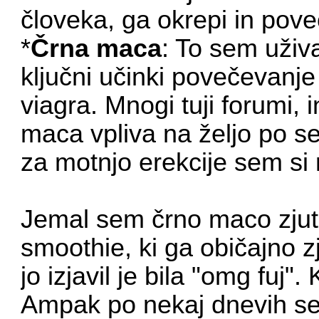
človeka, ga okrepi in pov
*
Črna maca
: To sem uživa
ključni učinki povečevanje 
viagra. Mnogi tuji forumi, 
maca vpliva na željo po se
za motnjo erekcije sem si 
Jemal sem črno maco zjutr
smoothie, ki ga običajno zj
jo izjavil je bila "omg fuj"
Ampak po nekaj dnevih se