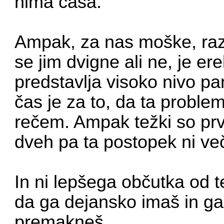
nima časa.
Ampak, za nas moške, razen
se jim dvigne ali ne, je ere
predstavlja visoko nivo pan
čas je za to, da ta proble
rečem. Ampak težki so prvi
dveh pa ta postopek ni več
In ni lepšega občutka od t
da ga dejansko imaš in ga p
premakneš.