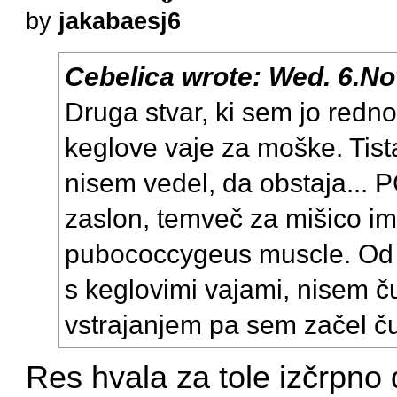
by
jakabaesj6
Cebelica
wrote:
Wed. 6.No
Druga stvar, ki sem jo redno 
keglove vaje za moške. Tist
nisem vedel, da obstaja... 
zaslon, temveč za mišico 
pubococcygeus muscle. Od 
s keglovimi vajami, nisem ču
vstrajanjem pa sem začel čut
Res hvala za tole izčrpno d