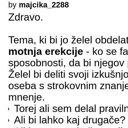
by
majcika_2288
Zdravo.
Tema, ki bi jo želel obdelat
motnja erekcije
- ko se f
sposobnosti, da bi njegov p
Želel bi deliti svoji izkušn
oseba s strokovnim znanj
mnenje.
Torej ali sem delal pravil
Ali bi lahko kaj drugače?