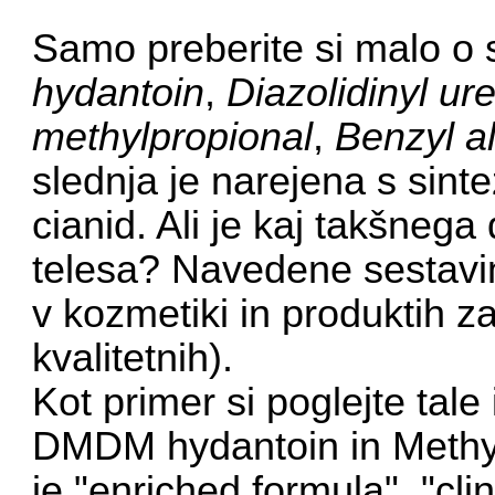
Samo preberite si malo o 
hydantoin
,
Diazolidinyl ur
methylpropional
,
Benzyl a
slednja je narejena s sinte
cianid. Ali je kaj takšneg
telesa? Navedene sestavi
v kozmetiki in produktih za
kvalitetnih).
Kot primer si poglejte
tale
DMDM hydantoin in Methyl
je "enriched formula", "clin