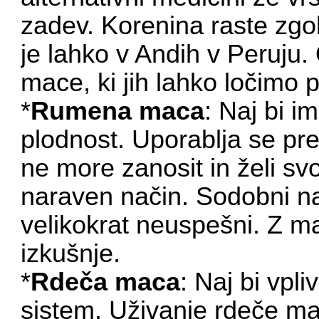
zadev. Korenina raste zgo
je lahko v Andih v Peruju.
mace, ki jih lahko ločimo p
*
Rumena maca
: Naj bi i
plodnost. Uporablja se pr
ne more zanosit in želi sv
naraven način. Sodobni nač
velikokrat neuspešni. Z m
izkušnje.
*
Rdeča maca
: Naj bi vpl
sistem. Uživanje rdeče ma