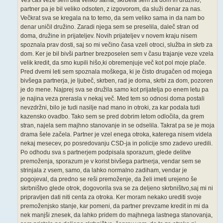
Ves čas veze sem bila veliko sama, skrbela sem za dom in družino,
partner pa je bil veliko odsoten, z izgovorom, da služi denar za nas.
Večkrat sva se kregala na to temo, da sem veliko sama in da nam bo
denar uničil družino. Zaradi njega sem se preselila, daleč stran od
doma, družine in prijateljev. Novih prijateljev v novem kraju nisem
spoznala prav dosti, saj so mi večino časa vzeli otroci, služba in skrb za
dom. Ker je bil bivši partner brezposelen sem v času trajanje veze vzela
velik kredit, da smo kupili hišo,ki obremenjuje več kot pol moje plače.
Pred dvemi leti sem spoznala moškega, ki je čisto drugačen od mojega
bivšega partnerja, je ljubeč, skrben, rad je doma, skrbi za dom, pozoren
je do mene. Najprej sva se družila samo kot prijatelja po enem letu pa
je najina veza prerasla v nekaj več. Med tem so odnosi doma postali
nevzdržni, bilo je tudi nasilje nad mano in otroki, za kar podala tudi
kazensko ovadbo. Tako sem se pred dobrim letom odločila, da grem
stran, najela sem majhno stanovanje in se odselila. Takrat pa se je moja
drama šele začela. Partner je vzel enega otroka, katerega nisem videla
nekaj mesecev, po posredovanju CSD-ja in policije smo zadevo uredili.
Po odhodu sva s partnerjem podpisala sporazum, glede delitve
premoženja, sporazum je v korist bivšega partnerja, vendar sem se
strinjala z vsem, samo, da lahko normalno zadiham, vendar je
pogojeval, da predno se reši premoženje, da želi imeti urejeno še
skrbništvo glede otrok, dogovorila sva se za deljeno skrbništvo,saj mi ni
pripravljen dati niti centa za otroka. Ker moram nekako urediti svoje
premoženjsko stanje, kar pomeni, da partner prevzame kredit in mi da
nek manjši znesek, da lahko pridem do majhnega lastnega stanovanja,