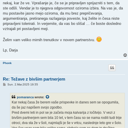
nekaj, kar že ve. Vprašanje je, če se je pripravljen sprijazniti s tem, da
ste odšli. Vendar je to njegova odgovornost oziroma izbira. Na vas je, da
mu postavite jasno mejo oziroma, da mu brez prepričevanja,
argumentiranja, pretiranega razlaganja poveste, kaj želite in česa niste
pripravljeni tolerirati. In verjemite, da vas bo slišal … če boste dosledno
vztrajali pri postavljeni meji.
Želim vam veliko mirnih trenutkov v novem partnerstvu.
Lp, Darja
Phonk
Re: Težave z bivšim partnerjem
P
Sun. 2.Mar.2025 19.55
o
s
t
pomaranca
wrote:
Kar nekaj časa že berem vaše prispevke in danes sem se opogumila,
da še jaz napišem svojo zgodbo.
Pred dvemi leti in pol se je začela moja kalvarija z ločitvijo. V vezi z
bivšim partnerjem sem bila 10 let, v tem času so se nama rodili tudi trije
otroci, dva sta že v šoli, najmlajši je še v vrtcu, naslednje leto gre v šolo.