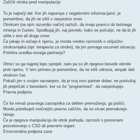
Zaščiti otroke pred manipulacijo
To je najtežji del. Ker jih napumpa z negativnimi informacijami, je
pomembno, da jih ne siliš v nasprotno smer.
Otrokom (na njim razumljiv način) razloži, da imajo pravico do lastnega
mnenja in čustev. Spodbujaj jih, naj povedo, kako se počutijo, ne da bi jih
silila v eno ali drugo smer.
Če jokajo in nočejo k njemu, je morda vredno razmisliti o vključitvi
strokovnjaka (npr. terapevta za otroke), da jim pomaga razumeti situacijo.
Prehitra uvedba novega partnerja?
Otroci so ga najprej lepo sprejeli, nato pa so jih njegove besede obrnile
proti njemu. V tem primeru je pomembno, da ne siliš odnosa, ampak daš
otrokom čas.
Pokaži jim s svojim ravnanjem, da je tvoj novi partner dober, ne poskušaj
jih prepričati z besedami, ker so že "programirani", da nasprotujejo.
Pravna podpora
Če še nimaš pravnega zastopnika za delitev premoženja, ga poišči.
Morda potrebuješ močnejšo pravno zaščito, da se stvari premaknejo
hitreje.
Če je njegova manipulacija do otrok prehuda, razmisli o ponovnem
posvetovanju s CSD ali pravnimi organi.
Emocionalna podpora zase