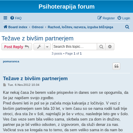
Psihoterapija forum
FAQ
Register
Login
S
Board index
Odnosi
Razhod, ločitev, razveza, izguba bližnjega
e
Težave z bivšim partnerjem
a
Search
Advanced s
Post Reply
r
3 posts • Page
1
of
1
c
pomaranca
h
Težave z bivšim partnerjem
P
Tue. 6.Nov.2012 10.04
o
s
Kar nekaj časa že berem vaše prispevke in danes sem se opogumila, da
t
še jaz napišem svojo zgodbo.
Pred dvemi leti in pol se je začela moja kalvarija z ločitvijo. V vezi z
bivšim partnerjem sem bila 10 let, v tem času so se nama rodili tudi trije
otroci, dva sta že v šoli, najmlajši je še v vrtcu, naslednje leto gre v šolo.
Ves čas veze sem bila veliko sama, skrbela sem za dom in družino,
partner pa je bil veliko odsoten, z izgovorom, da služi denar za nas.
Večkrat sva se kregala na to temo, da sem veliko sama in da nam bo