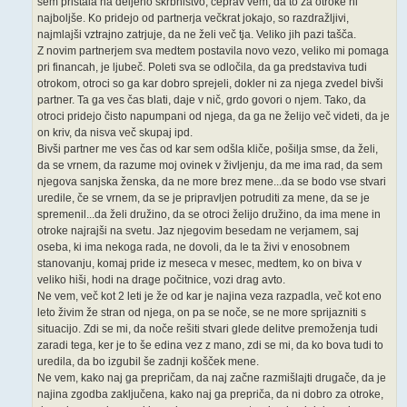
sem pristala na deljeno skrbništvo, čeprav vem, da to za otroke ni
najboljše. Ko pridejo od partnerja večkrat jokajo, so razdražljivi,
najmlajši vztrajno zatrjuje, da ne želi več tja. Veliko jih pazi tašča.
Z novim partnerjem sva medtem postavila novo vezo, veliko mi pomaga
pri financah, je ljubeč. Poleti sva se odločila, da ga predstaviva tudi
otrokom, otroci so ga kar dobro sprejeli, dokler ni za njega zvedel bivši
partner. Ta ga ves čas blati, daje v nič, grdo govori o njem. Tako, da
otroci pridejo čisto napumpani od njega, da ga ne želijo več videti, da je
on kriv, da nisva več skupaj ipd.
Bivši partner me ves čas od kar sem odšla kliče, pošilja smse, da želi,
da se vrnem, da razume moj ovinek v življenju, da me ima rad, da sem
njegova sanjska ženska, da ne more brez mene...da se bodo vse stvari
uredile, če se vrnem, da se je pripravljen potruditi za mene, da se je
spremenil...da želi družino, da se otroci želijo družino, da ima mene in
otroke najrajši na svetu. Jaz njegovim besedam ne verjamem, saj
oseba, ki ima nekoga rada, ne dovoli, da le ta živi v enosobnem
stanovanju, komaj pride iz meseca v mesec, medtem, ko on biva v
veliko hiši, hodi na drage počitnice, vozi drag avto.
Ne vem, več kot 2 leti je že od kar je najina veza razpadla, več kot eno
leto živim že stran od njega, on pa se noče, se ne more sprijazniti s
situacijo. Zdi se mi, da noče rešiti stvari glede delitve premoženja tudi
zaradi tega, ker je to še edina vez z mano, zdi se mi, da ko bova tudi to
uredila, da bo izgubil še zadnji košček mene.
Ne vem, kako naj ga prepričam, da naj začne razmišlajti drugače, da je
najina zgodba zaključena, kako naj ga prepriča, da ni dobro za otroke,