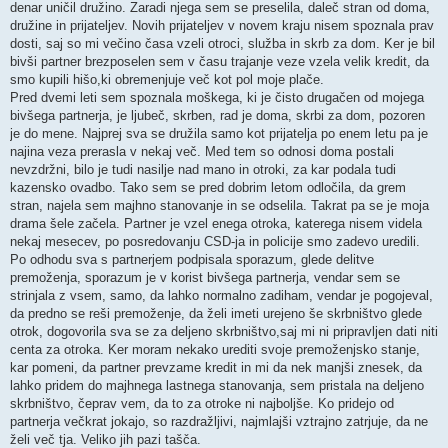
denar uničil družino. Zaradi njega sem se preselila, daleč stran od doma,
družine in prijateljev. Novih prijateljev v novem kraju nisem spoznala prav
dosti, saj so mi večino časa vzeli otroci, služba in skrb za dom. Ker je bil
bivši partner brezposelen sem v času trajanje veze vzela velik kredit, da
smo kupili hišo,ki obremenjuje več kot pol moje plače.
Pred dvemi leti sem spoznala moškega, ki je čisto drugačen od mojega
bivšega partnerja, je ljubeč, skrben, rad je doma, skrbi za dom, pozoren
je do mene. Najprej sva se družila samo kot prijatelja po enem letu pa je
najina veza prerasla v nekaj več. Med tem so odnosi doma postali
nevzdržni, bilo je tudi nasilje nad mano in otroki, za kar podala tudi
kazensko ovadbo. Tako sem se pred dobrim letom odločila, da grem
stran, najela sem majhno stanovanje in se odselila. Takrat pa se je moja
drama šele začela. Partner je vzel enega otroka, katerega nisem videla
nekaj mesecev, po posredovanju CSD-ja in policije smo zadevo uredili.
Po odhodu sva s partnerjem podpisala sporazum, glede delitve
premoženja, sporazum je v korist bivšega partnerja, vendar sem se
strinjala z vsem, samo, da lahko normalno zadiham, vendar je pogojeval,
da predno se reši premoženje, da želi imeti urejeno še skrbništvo glede
otrok, dogovorila sva se za deljeno skrbništvo,saj mi ni pripravljen dati niti
centa za otroka. Ker moram nekako urediti svoje premoženjsko stanje,
kar pomeni, da partner prevzame kredit in mi da nek manjši znesek, da
lahko pridem do majhnega lastnega stanovanja, sem pristala na deljeno
skrbništvo, čeprav vem, da to za otroke ni najboljše. Ko pridejo od
partnerja večkrat jokajo, so razdražljivi, najmlajši vztrajno zatrjuje, da ne
želi več tja. Veliko jih pazi tašča.