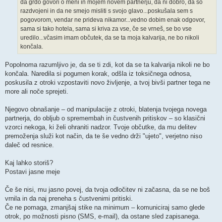
da grdo govori o meni in mojem novem partnerju, da ni dobro, da so
razdvojeni in da ne smejo misliti s svojo glavo...poskušala sem s
pogovorom, vendar ne prideva nikamor...vedno dobim enak odgovor,
sama si tako hotela, sama si kriva za vse, če se vrneš, se bo vse
uredilo...včasim imam občutek, da se ta moja kalvarija, ne bo nikoli
končala.
Popolnoma razumljivo je, da se ti zdi, kot da se ta kalvarija nikoli ne bo
končala. Naredila si pogumen korak, odšla iz toksičnega odnosa,
poskusila z otroki vzpostaviti novo življenje, a tvoj bivši partner tega ne
more ali noče sprejeti.
Njegovo obnašanje – od manipulacije z otroki, blatenja tvojega novega
partnerja, do obljub o spremembah in čustvenih pritiskov – so klasični
vzorci nekoga, ki želi ohraniti nadzor. Tvoje občutke, da mu delitev
premoženja služi kot način, da te še vedno drži "ujeto", verjetno niso
daleč od resnice.
Kaj lahko storiš?
Postavi jasne meje
Če še nisi, mu jasno povej, da tvoja odločitev ni začasna, da se ne boš
vrnila in da naj preneha s čustvenimi pritiski.
Če ne pomaga, zmanjšaj stike na minimum – komuniciraj samo glede
otrok, po možnosti pisno (SMS, e-mail), da ostane sled zapisanega.