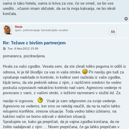
sama si tako hotela, sama si kriva za vse, če se vrneš, se bo vse
uredilo...včasim imam občutek, da se ta moja kalvarija, ne bo nikoli
končala.
Darja
spec. psihoterapije transakcijske analize
Re: Težave z bivšim partnerjem
P
Tue. 6.Nov.2012 15.06
o
s
pomaranca, pozdravljena.
t
Hvala za vašo zgodbo. Vesela sem, da ste zbrali toliko poguma in odšli iz
odnosa, ki je bil škodljiv za vas in vaše otroke.
Pri nasilju gre tudi za
vprašanje nadvlade in kontrole, in kolikor sem razbrala iz vaše zgodbe,
kljub temu, da ste prekinili odnos z njim, z različnimi sredstvi še vedno
poskuša vzpostaviti nekakšno kontrolo nad vami. Agresivno vedenje ni
povezano z vami, z vašimi otroki, s težkimi razmerami v službi itd. Za
nasilje ni izgovora.
Vsak je sam odgovoren za svoje vedenje.
Agresivno se vedemo, ker smo se nekdaj naučili, da na ta način lahko
rešujemo konflikte, stresne situacije. Toda vedno lahko izbiramo, na
kakšen način se bomo odzvali v določeni situaciji.
Sprašujete se, kako ga prepričati, da je vajina zgodba končana, da ne
želite nadaljevati z njim … Nisem prepričana, če ga lahko prepričate v