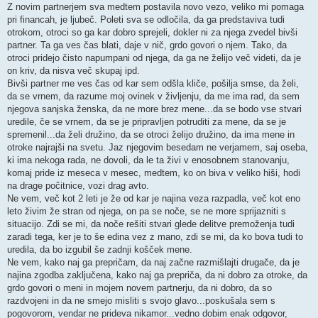
Z novim partnerjem sva medtem postavila novo vezo, veliko mi pomaga
pri financah, je ljubeč. Poleti sva se odločila, da ga predstaviva tudi
otrokom, otroci so ga kar dobro sprejeli, dokler ni za njega zvedel bivši
partner. Ta ga ves čas blati, daje v nič, grdo govori o njem. Tako, da
otroci pridejo čisto napumpani od njega, da ga ne želijo več videti, da je
on kriv, da nisva več skupaj ipd.
Bivši partner me ves čas od kar sem odšla kliče, pošilja smse, da želi,
da se vrnem, da razume moj ovinek v življenju, da me ima rad, da sem
njegova sanjska ženska, da ne more brez mene...da se bodo vse stvari
uredile, če se vrnem, da se je pripravljen potruditi za mene, da se je
spremenil...da želi družino, da se otroci želijo družino, da ima mene in
otroke najrajši na svetu. Jaz njegovim besedam ne verjamem, saj oseba,
ki ima nekoga rada, ne dovoli, da le ta živi v enosobnem stanovanju,
komaj pride iz meseca v mesec, medtem, ko on biva v veliko hiši, hodi
na drage počitnice, vozi drag avto.
Ne vem, več kot 2 leti je že od kar je najina veza razpadla, več kot eno
leto živim že stran od njega, on pa se noče, se ne more sprijazniti s
situacijo. Zdi se mi, da noče rešiti stvari glede delitve premoženja tudi
zaradi tega, ker je to še edina vez z mano, zdi se mi, da ko bova tudi to
uredila, da bo izgubil še zadnji košček mene.
Ne vem, kako naj ga prepričam, da naj začne razmišlajti drugače, da je
najina zgodba zaključena, kako naj ga prepriča, da ni dobro za otroke, da
grdo govori o meni in mojem novem partnerju, da ni dobro, da so
razdvojeni in da ne smejo misliti s svojo glavo...poskušala sem s
pogovorom, vendar ne prideva nikamor...vedno dobim enak odgovor,