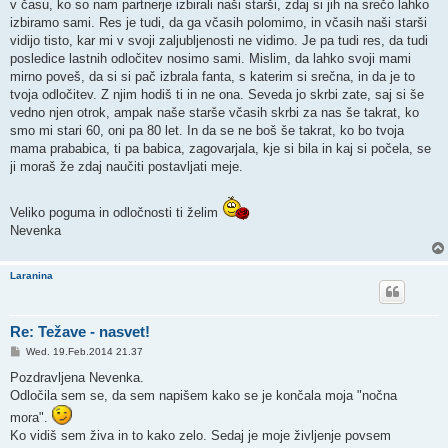
v času, ko so nam partnerje izbirali naši starši, zdaj si jih na srečo lahko
izbiramo sami. Res je tudi, da ga včasih polomimo, in včasih naši starši
vidijo tisto, kar mi v svoji zaljubljenosti ne vidimo. Je pa tudi res, da tudi
posledice lastnih odločitev nosimo sami. Mislim, da lahko svoji mami
mirno poveš, da si si pač izbrala fanta, s katerim si srečna, in da je to
tvoja odločitev. Z njim hodiš ti in ne ona. Seveda jo skrbi zate, saj si še
vedno njen otrok, ampak naše starše včasih skrbi za nas še takrat, ko
smo mi stari 60, oni pa 80 let. In da se ne boš še takrat, ko bo tvoja
mama prababica, ti pa babica, zagovarjala, kje si bila in kaj si počela, se
ji moraš že zdaj naučiti postavljati meje.
Veliko poguma in odločnosti ti želim
Nevenka
Laranina
Re: Težave - nasvet!
P
Wed. 19.Feb.2014 21.37
o
s
Pozdravljena Nevenka.
t
Odločila sem se, da sem napišem kako se je končala moja "nočna
mora".
Ko vidiš sem živa in to kako zelo. Sedaj je moje življenje povsem