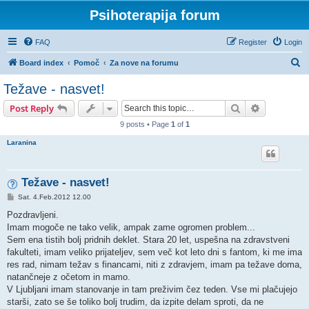
Psihoterapija forum
FAQ
Register
Login
S
Board index
Pomoč
Za nove na forumu
e
Težave - nasvet!
a
Search
Advanced s
Post Reply
r
9 posts • Page
1
of
1
c
Laranina
h
Težave - nasvet!
P
Sat. 4.Feb.2012 12.00
o
s
Pozdravljeni.
t
Imam mogoče ne tako velik, ampak zame ogromen problem...
Sem ena tistih bolj pridnih deklet. Stara 20 let, uspešna na zdravstveni
fakulteti, imam veliko prijateljev, sem več kot leto dni s fantom, ki me ima
res rad, nimam težav s financami, niti z zdravjem, imam pa težave doma,
natančneje z očetom in mamo.
V Ljubljani imam stanovanje in tam preživim čez teden. Vse mi plačujejo
starši, zato se še toliko bolj trudim, da izpite delam sproti, da ne