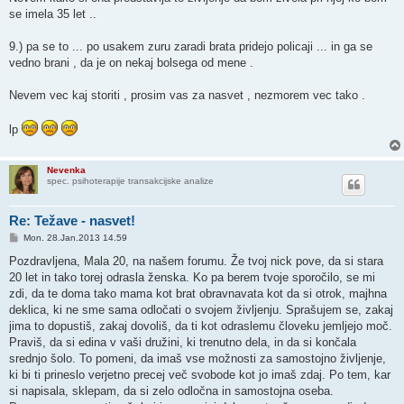
se imela 35 let ..
9.) pa se to ... po usakem zuru zaradi brata pridejo policaji ... in ga se
vedno brani , da je on nekaj bolsega od mene .
Nevem vec kaj storiti , prosim vas za nasvet , nezmorem vec tako .
lp
Nevenka
spec. psihoterapije transakcijske analize
Re: Težave - nasvet!
P
Mon. 28.Jan.2013 14.59
o
s
Pozdravljena, Mala 20, na našem forumu. Že tvoj nick pove, da si stara
t
20 let in tako torej odrasla ženska. Ko pa berem tvoje sporočilo, se mi
zdi, da te doma tako mama kot brat obravnavata kot da si otrok, majhna
deklica, ki ne sme sama odločati o svojem življenju. Sprašujem se, zakaj
jima to dopustiš, zakaj dovoliš, da ti kot odraslemu človeku jemljejo moč.
Praviš, da si edina v vaši družini, ki trenutno dela, in da si končala
srednjo šolo. To pomeni, da imaš vse možnosti za samostojno življenje,
ki bi ti prineslo verjetno precej več svobode kot jo imaš zdaj. Po tem, kar
si napisala, sklepam, da si zelo odločna in samostojna oseba.