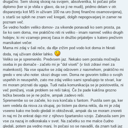
drugačno. Sem skoraj skoraj na svojem, absolventka, ki počasi piše
diplomo (ker si je vbila v glavo, da se ji ne mudi), pridmo delam v otr.
dispanzerju kot MS in uživam 100 na uro (torej finančno osamosvojena),
s starši se sploh ne znam več kregati, dolgih nepogovarjanj in zamer ne
poznam več.
Še vedno hodim veliko domov- za vikende ponavadi ko sem prosta, pa
še ko sem doma, me praktično niti ni veliko - imam namreč veliko drugih
hobijev, ki mi vzamejo precej časa in družbo prijateljev s katero preživim
marsikateri večer.
Mama mi zdaj v šali reče, da dlje zržim pod vodo kot doma in hkrati
doda, naj uživam dokler lahko.
Veliko se je spremenilo. Predvsem jaz. Nekako sem postala močnejša
oseba in po domače - začelo mi je "dol viseti" (v tisti zdravi meri za
malenkosti). Na vse opazke se zdaj odzovem z nasmehom, praktično mi
gredo v eno uho noter. skozi drugo ven. Doma ne govorim toliko o svojih
uspehih in neuspehih, zato me zdaj veliko sami sprašujejo te stvari, kar
mi moram priznati da ugaja. Tudi naša komunikacija se je poistovetila, ni
več ponižanj, vsak problem se reši takoj. Če že pade kakšna grozno
težka beseda se je ne požre, ampak zadevo reši.
Spremembe so se začele, ko sva končala s fantom. Pustila sem ga, ker
sem vedela da nisva za skupaj, po tistem pa doma rekla, da mi je zdaj
vseeno kako me bodo gledali in obtoževali, ampak da se moram znoreti
in naj mi že enkrat dajo mir z njihovo špartansko vzojo. Zabrusila sem jim
vse za nazaj in odkorakala v svet. Na začetku so me malce čudno
gledali, potem pa vedno manj. In počasi so se navadili, da znam tudi jaz