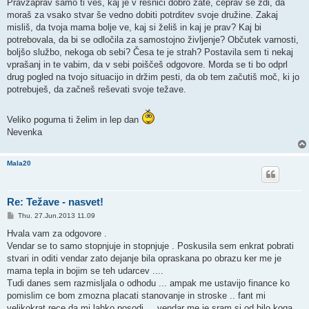
Pravzaprav samo ti veš, kaj je v resnici dobro zate, čeprav se zdi, da
moraš za vsako stvar še vedno dobiti potrditev svoje družine. Zakaj
misliš, da tvoja mama bolje ve, kaj si želiš in kaj je prav? Kaj bi
potrebovala, da bi se odločila za samostojno življenje? Občutek varnosti,
boljšo službo, nekoga ob sebi? Česa te je strah? Postavila sem ti nekaj
vprašanj in te vabim, da v sebi poiščeš odgovore. Morda se ti bo odprl
drug pogled na tvojo situacijo in držim pesti, da ob tem začutiš moč, ki jo
potrebuješ, da začneš reševati svoje težave.
Veliko poguma ti želim in lep dan
Nevenka
Mala20
Re: Težave - nasvet!
P
Thu. 27.Jun.2013 11.09
o
s
Hvala vam za odgovore .
t
Vendar se to samo stopnjuje in stopnjuje . Poskusila sem enkrat pobrati
stvari in oditi vendar zato dejanje bila opraskana po obrazu ker me je
mama tepla in bojim se teh udarcev ....
Tudi danes sem razmisljala o odhodu ... ampak me ustavijo finance ko
pomislim ce bom zmozna placati stanovanje in stroske .. fant mi
velikokrat rece da mi lahko posodi ... vendar me je sram si od bilo koga