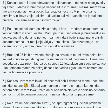
4.) Koncala sem 4-letno zdravstveno solo vendar si ne zelim nadaljevati v
tej smeri . Mama in brat me pa vendar silita v to smer .Ne razumem zakaj
moram vedno jaz nekaj poceti kar onadva hoceta . V primeru da ne
prvolim v njihove zelje , slisim tudi veliko zaljivk , vcasih me je tudi brat
pretepal , ce sem se uprla njihovim zeljam .
5.) Po koncani soli sem pauzirala sedaj 1 leto ... medtem enim letom pa
vendar delam v enem lokalu . Mami pa to ni usec odkar je brezposelna in
dobiva socialno denarno pomoc , saj meni da ji bodo zaradi mene ukinili
denarno pomoc ker me ljudje vidijo v tem lokalu . Ne razumem je , ne
delam na crno , ampak preko studentskega servisa .
6.) Bratu pri 23 letih se vedno placuje poloznice in mu ni treba delati ker
se vedno uporablja isti izgovor da ne zmore zaradi nogometa . Denar mu
seveda daje za zure . Jaz pa od svojega 15 leta placujem svoje poloznice
, ko uprasam mamo za nekaj denarja se vedno zgrozi da mi nemore dati
ker ne bo imela za poloznice .
7.) Kar zasluzim v tem lokalu bi spet radi dobili denar od mene , pocutim
se izkorisceno
. Skoraj vsak dan se z mamo skregam ker zeli da
neham delati v tem lokalu zato da bi ona dobivala vecjo socialno denarno
pomoc ... od te denarne pomoci mi ne da niti to kar pripada zame ...
8.) Ko si zelim oditi drugam ziveti , se spet zgrozi da ji delam probleme .
Nevem kako si ona predstavlja to zivljenje da bom zivela pri njej ko bom