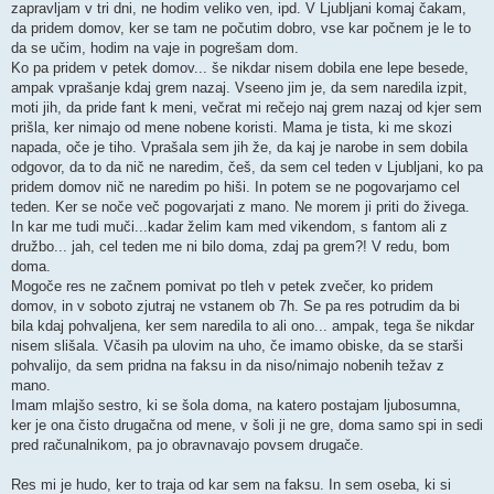
zapravljam v tri dni, ne hodim veliko ven, ipd. V Ljubljani komaj čakam,
da pridem domov, ker se tam ne počutim dobro, vse kar počnem je le to
da se učim, hodim na vaje in pogrešam dom.
Ko pa pridem v petek domov... še nikdar nisem dobila ene lepe besede,
ampak vprašanje kdaj grem nazaj. Vseeno jim je, da sem naredila izpit,
moti jih, da pride fant k meni, večrat mi rečejo naj grem nazaj od kjer sem
prišla, ker nimajo od mene nobene koristi. Mama je tista, ki me skozi
napada, oče je tiho. Vprašala sem jih že, da kaj je narobe in sem dobila
odgovor, da to da nič ne naredim, češ, da sem cel teden v Ljubljani, ko pa
pridem domov nič ne naredim po hiši. In potem se ne pogovarjamo cel
teden. Ker se noče več pogovarjati z mano. Ne morem ji priti do živega.
In kar me tudi muči...kadar želim kam med vikendom, s fantom ali z
družbo... jah, cel teden me ni bilo doma, zdaj pa grem?! V redu, bom
doma.
Mogoče res ne začnem pomivat po tleh v petek zvečer, ko pridem
domov, in v soboto zjutraj ne vstanem ob 7h. Se pa res potrudim da bi
bila kdaj pohvaljena, ker sem naredila to ali ono... ampak, tega še nikdar
nisem slišala. Včasih pa ulovim na uho, če imamo obiske, da se starši
pohvalijo, da sem pridna na faksu in da niso/nimajo nobenih težav z
mano.
Imam mlajšo sestro, ki se šola doma, na katero postajam ljubosumna,
ker je ona čisto drugačna od mene, v šoli ji ne gre, doma samo spi in sedi
pred računalnikom, pa jo obravnavajo povsem drugače.
Res mi je hudo, ker to traja od kar sem na faksu. In sem oseba, ki si