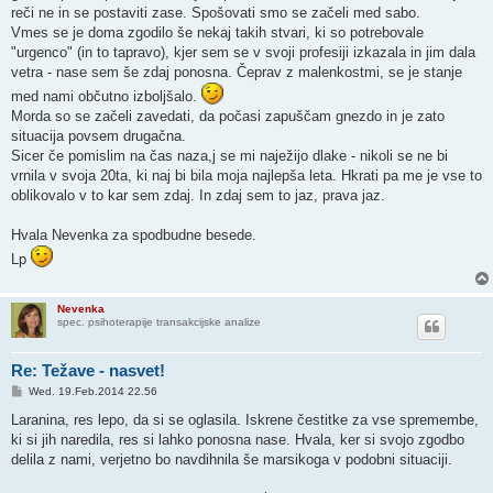
reči ne in se postaviti zase. Spošovati smo se začeli med sabo.
Vmes se je doma zgodilo še nekaj takih stvari, ki so potrebovale
"urgenco" (in to tapravo), kjer sem se v svoji profesiji izkazala in jim dala
vetra - nase sem še zdaj ponosna. Čeprav z malenkostmi, se je stanje
med nami občutno izboljšalo.
Morda so se začeli zavedati, da počasi zapuščam gnezdo in je zato
situacija povsem drugačna.
Sicer če pomislim na čas naza,j se mi naježijo dlake - nikoli se ne bi
vrnila v svoja 20ta, ki naj bi bila moja najlepša leta. Hkrati pa me je vse to
oblikovalo v to kar sem zdaj. In zdaj sem to jaz, prava jaz.
Hvala Nevenka za spodbudne besede.
Lp
Nevenka
spec. psihoterapije transakcijske analize
Re: Težave - nasvet!
P
Wed. 19.Feb.2014 22.56
o
s
Laranina, res lepo, da si se oglasila. Iskrene čestitke za vse spremembe,
t
ki si jih naredila, res si lahko ponosna nase. Hvala, ker si svojo zgodbo
delila z nami, verjetno bo navdihnila še marsikoga v podobni situaciji.