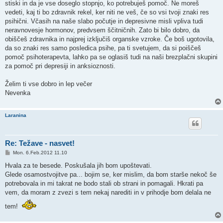
stiski in da je vse doseglo stopnjo, ko potrebuješ pomoč. Ne moreš
vedeti, kaj ti bo zdravnik rekel, ker niti ne veš, če so vsi tvoji znaki res
psihični. Včasih na naše slabo počutje in depresivne misli vpliva tudi
neravnovesje hormonov, predvsem ščitničnih. Zato bi bilo dobro, da
obiščeš zdravnika in najprej izključiš organske vzroke. Če boš ugotovila,
da so znaki res samo posledica psihe, pa ti svetujem, da si poiščeš
pomoč psihoterapevta, lahko pa se oglasiš tudi na naši brezplačni skupini
za pomoč pri depresiji in anksioznosti.
Želim ti vse dobro in lep večer
Nevenka
Laranina
Re: Težave - nasvet!
P
Mon. 6.Feb.2012 11.10
o
s
Hvala za te besede. Poskušala jih bom upoštevati.
t
Glede osamostvojitve pa... bojim se, ker mislim, da bom starše nekoč še
potrebovala in mi takrat ne bodo stali ob strani in pomagali. Hkrati pa
vem, da moram z zvezi s tem nekaj narediti in v prihodje bom delala ne
tem!