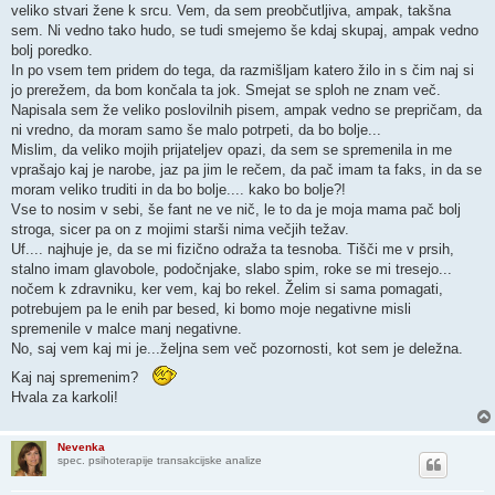
veliko stvari žene k srcu. Vem, da sem preobčutljiva, ampak, takšna
sem. Ni vedno tako hudo, se tudi smejemo še kdaj skupaj, ampak vedno
bolj poredko.
In po vsem tem pridem do tega, da razmišljam katero žilo in s čim naj si
jo prerežem, da bom končala ta jok. Smejat se sploh ne znam več.
Napisala sem že veliko poslovilnih pisem, ampak vedno se prepričam, da
ni vredno, da moram samo še malo potrpeti, da bo bolje...
Mislim, da veliko mojih prijateljev opazi, da sem se spremenila in me
vprašajo kaj je narobe, jaz pa jim le rečem, da pač imam ta faks, in da se
moram veliko truditi in da bo bolje.... kako bo bolje?!
Vse to nosim v sebi, še fant ne ve nič, le to da je moja mama pač bolj
stroga, sicer pa on z mojimi starši nima večjih težav.
Uf.... najhuje je, da se mi fizično odraža ta tesnoba. Tišči me v prsih,
stalno imam glavobole, podočnjake, slabo spim, roke se mi tresejo...
nočem k zdravniku, ker vem, kaj bo rekel. Želim si sama pomagati,
potrebujem pa le enih par besed, ki bomo moje negativne misli
spremenile v malce manj negativne.
No, saj vem kaj mi je...željna sem več pozornosti, kot sem je deležna.
Kaj naj spremenim?
Hvala za karkoli!
Nevenka
spec. psihoterapije transakcijske analize