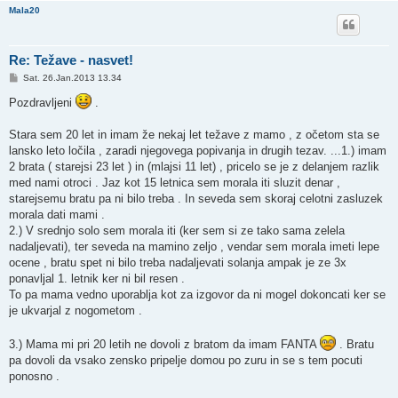
Mala20
Re: Težave - nasvet!
P
Sat. 26.Jan.2013 13.34
o
s
Pozdravljeni
.
t
Stara sem 20 let in imam že nekaj let težave z mamo , z očetom sta se
lansko leto ločila , zaradi njegovega popivanja in drugih tezav. ...1.) imam
2 brata ( starejsi 23 let ) in (mlajsi 11 let) , pricelo se je z delanjem razlik
med nami otroci . Jaz kot 15 letnica sem morala iti sluzit denar ,
starejsemu bratu pa ni bilo treba . In seveda sem skoraj celotni zasluzek
morala dati mami .
2.) V srednjo solo sem morala iti (ker sem si ze tako sama zelela
nadaljevati), ter seveda na mamino zeljo , vendar sem morala imeti lepe
ocene , bratu spet ni bilo treba nadaljevati solanja ampak je ze 3x
ponavljal 1. letnik ker ni bil resen .
To pa mama vedno uporablja kot za izgovor da ni mogel dokoncati ker se
je ukvarjal z nogometom .
3.) Mama mi pri 20 letih ne dovoli z bratom da imam FANTA
. Bratu
pa dovoli da vsako zensko pripelje domou po zuru in se s tem pocuti
ponosno .