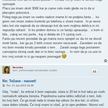
sposojati.
Placo pa imam okoli 300€ kar je zame zelo malo glede na to da si
placujem poloznice .
Poleg tega pa imam se vedno nadzor mame ki ne podpira fanta ... ko
grem ven imam stalno kontrolo po telefonu s strani mame . In je ravno
tako kot ste napisali da se obnasajo kot da sem majhna deklica in mi
nepustijo odrasti . In ko pridem domou si ze lastijo uprasanja .. s kom si
bila , zakaj se nisi javila , kaj si delala do 2 h zjutraj zuni ....
Fantu pa nocem povedati da ga mama noce sprejeti oz da mi ne dovoli
imeti fanta , ker ga po 2 letih zveze nocem razocarati . Zavedam se da
mu bom morala kmalu povedati o tem . . Zaradi usega tega postanem
zamorjena skoraj usak dan in to brez razloga . . In vem da je za use to
kriv moj sstrah in si ga neupam premagati
Nevenka
spec. psihoterapije transakcijske analize
Re: Težave - nasvet!
P
Thu. 27.Jun.2013 19.38
o
s
Glej, "mala", še enkrat ti bom napisala: stara si 20 let in kot taka po vseh
t
normativih odrasla ženska. Popolnoma sama lahko odločaš o tem, kdo
bo tvoj fant. Če ga imaš rada in imata lep odnos že dve leti, si očitno
zase dobro izbrala. Če tvoji mami ni všeč, je to njen problem. Nismo več