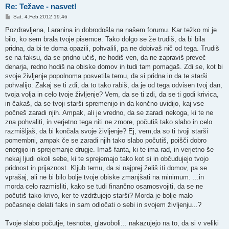
Re: Težave - nasvet!
P
Sat. 4.Feb.2012 19.46
o
s
Pozdravljena, Laranina in dobrodošla na našem forumu. Kar težko mi je
t
bilo, ko sem brala tvoje pisemce. Tako dolgo se že trudiš, da bi bila
pridna, da bi te doma opazili, pohvalili, pa ne dobivaš nič od tega. Trudiš
se na faksu, da se pridno učiš, ne hodiš ven, da ne zapraviš preveč
denarja, redno hodiš na obiske domov in tudi tam pomagaš. Zdi se, kot bi
svoje življenje popolnoma posvetila temu, da si pridna in da te starši
pohvalijo. Zakaj se ti zdi, da to tako rabiš, da je od tega odvisen tvoj dan,
tvoja volja in celo tvoje življenje? Vem, da se ti zdi, da se ti godi krivica,
in čakaš, da se tvoji starši spremenijo in da končno uvidijo, kaj vse
počneš zaradi njih. Ampak, ali je vredno, da se zaradi nekoga, ki te ne
zna pohvaliti, in verjetno tega niti ne zmore, počutiš tako slabo in celo
razmišljaš, da bi končala svoje življenje? Ej, vem,da so ti tvoji starši
pomembni, ampak če se zaradi njih tako slabo počutiš, poišči dobro
energijo in sprejemanje drugje. Imaš fanta, ki te ima rad, in verjetno še
nekaj ljudi okoli sebe, ki te sprejemajo tako kot si in občudujejo tvojo
pridnost in prijaznost. Kljub temu, da si najprej želiš iti domov, pa se
vprašaj, ali ne bi bilo bolje tvoje obiske zmanjšati na minimum. ...in
morda celo razmisliti, kako se tudi finančno osamosvojiti, da se ne
počutiš tako krivo, ker te vzdržujejo starši? Morda je bolje malo
počasneje delati faks in sam odločati o sebi in svojem življenju...?
Tvoje slabo počutje, tesnoba, glavoboli... nakazujejo na to, da si v veliki