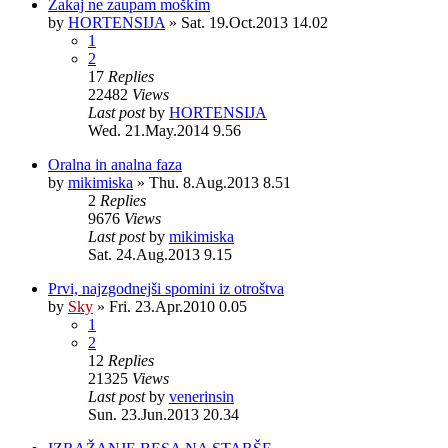
Zakaj ne zaupam moškim
by
HORTENSIJA
»
Sat. 19.Oct.2013 14.02
1
2
17
Replies
22482
Views
Last post
by
HORTENSIJA
Wed. 21.May.2014 9.56
Oralna in analna faza
by
mikimiska
»
Thu. 8.Aug.2013 8.51
2
Replies
9676
Views
Last post
by
mikimiska
Sat. 24.Aug.2013 9.15
Prvi, najzgodnejši spomini iz otroštva
by
Sky
»
Fri. 23.Apr.2010 0.05
1
2
12
Replies
21325
Views
Last post
by
venerinsin
Sun. 23.Jun.2013 20.34