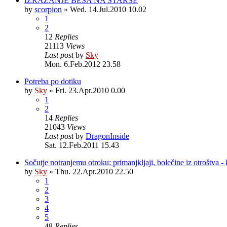
IZRAŽANJE BESA NA STARŠE
by
scorpion
»
Wed. 14.Jul.2010 10.02
1
2
12
Replies
21113
Views
Last post
by
Sky
Mon. 6.Feb.2012 23.58
Potreba po dotiku
by
Sky
»
Fri. 23.Apr.2010 0.00
1
2
14
Replies
21043
Views
Last post
by
DragonInside
Sat. 12.Feb.2011 15.43
Sočutje notranjemu otroku: primanjkljaji, bolečine iz otroštva -
by
Sky
»
Thu. 22.Apr.2010 22.50
1
2
3
4
5
48
Replies