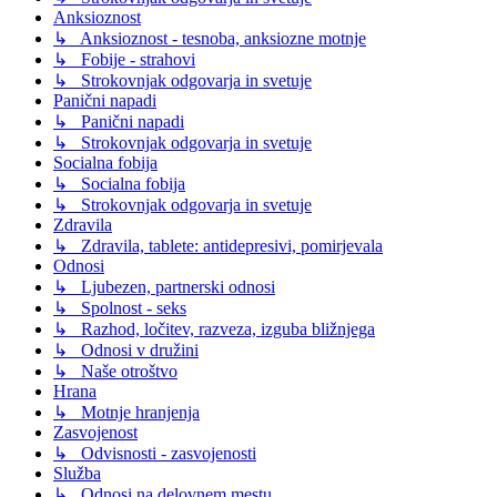
Anksioznost
↳ Anksioznost - tesnoba, anksiozne motnje
↳ Fobije - strahovi
↳ Strokovnjak odgovarja in svetuje
Panični napadi
↳ Panični napadi
↳ Strokovnjak odgovarja in svetuje
Socialna fobija
↳ Socialna fobija
↳ Strokovnjak odgovarja in svetuje
Zdravila
↳ Zdravila, tablete: antidepresivi, pomirjevala
Odnosi
↳ Ljubezen, partnerski odnosi
↳ Spolnost - seks
↳ Razhod, ločitev, razveza, izguba bližnjega
↳ Odnosi v družini
↳ Naše otroštvo
Hrana
↳ Motnje hranjenja
Zasvojenost
↳ Odvisnosti - zasvojenosti
Služba
↳ Odnosi na delovnem mestu