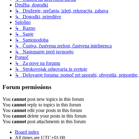
Družba, dogodki
↳ Druženje, srečanja, izleti, rekreacija, zabava
↳ Dogodki, prireditve
Splošno
↳ Razno
↳ Sanje
↳ Samopodoba
↳ Čustva, čustvena zrelost, čustvena inteligenca
↳ Nastopanje pred javnostjo
Pomoč
↳ Za nove na forumu
↳ Strokovnjak odgovarja in svetuje
↳ Delovanje foruma: pomoč pri uporabi, obvestila, pripombe,
Forum permissions
You
cannot
post new topics in this forum
You
cannot
reply to topics in this forum
You
cannot
edit your posts in this forum
You
cannot
delete your posts in this forum
You
cannot
post attachments in this forum
Board index
All times are
UTC+01:00