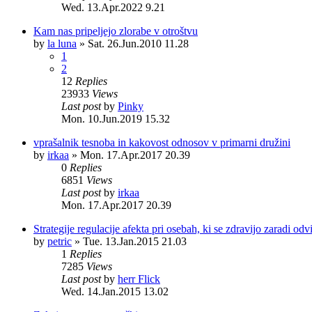
Wed. 13.Apr.2022 9.21
Kam nas pripeljejo zlorabe v otroštvu
by
la luna
»
Sat. 26.Jun.2010 11.28
1
2
12
Replies
23933
Views
Last post
by
Pinky
Mon. 10.Jun.2019 15.32
vprašalnik tesnoba in kakovost odnosov v primarni družini
by
irkaa
»
Mon. 17.Apr.2017 20.39
0
Replies
6851
Views
Last post
by
irkaa
Mon. 17.Apr.2017 20.39
Strategije regulacije afekta pri osebah, ki se zdravijo zaradi od
by
petric
»
Tue. 13.Jan.2015 21.03
1
Replies
7285
Views
Last post
by
herr Flick
Wed. 14.Jan.2015 13.02