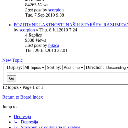
84265
Views
Last post
by
scorpion
Tue. 7.Sep.2010 9.38
POZITIVNE LASTNOSTI NAŠIH STARŠEV, RAZUMEVA
by
scorpion
»
Thu. 8.Jul.2010 7.24
4
Replies
9338
Views
Last post
by
bikica
Thu. 29.Jul.2010 22.01
New Topic
Display:
Sort by:
Direction:
12 topics • Page
1
of
1
Return to Board Index
Jump to
Depresija
↳ Depresija
↳ Strokovnjak odgovarja in svetuje