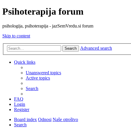
Psihoterapija forum
psihologija, psihoterapija - jazSemVredu.si forum
Skip to content
Advanced search
Search
Quick links
Unanswered topics
Active topics
Search
FAQ
Login
Register
Board index
Odnosi
Naše otroštvo
Search