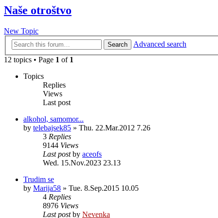
Naše otroštvo
New Topic
Advanced search
Search
12 topics • Page
1
of
1
Topics
Replies
Views
Last post
alkohol, samomor...
by
telebajsek85
»
Thu. 22.Mar.2012 7.26
3
Replies
9144
Views
Last post
by
aceofs
Wed. 15.Nov.2023 23.13
Trudim se
by
Marija58
»
Tue. 8.Sep.2015 10.05
4
Replies
8976
Views
Last post
by
Nevenka