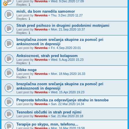
Last post by
Nevenka
«
Wed. 9.Dec.2020 17.09
Replies:
1
misli, da bom naredila samomor
Last post by
Nevenka
«
Thu. 3.Dec.2020 11.27
Replies:
1
Strah pred psihozo in drugimi podobnimi motnjami
Last post by
Nevenka
«
Mon. 21.Sep.2020 10.37
Replies:
1
brezplačna zoom srečanja skupine za pomoč pri
anksioznosti in depresiji
Last post by
Nevenka
«
Fri. 4.Sep.2020 20.01
Anksioznost, strah pred kolapsom
Last post by
Nevenka
«
Wed. 5.Aug.2020 15.23
Replies:
1
Šibke noge
Last post by
Nevenka
«
Mon. 18.May.2020 16.33
Replies:
1
brezplačna zoom srečanja skupine za pomoč pri
anksioznosti in depresiji
Last post by
Nevenka
«
Wed. 15.Apr.2020 19.23
Preprosta tehnika za odpravljanje strahu in tesnobe
Last post by
Nevenka
«
Sun. 22.Mar.2020 14.34
Tesnobni občutki in strah pred njimi
Last post by
Nevenka
«
Sat. 21.Mar.2020 20.18
Terapije po skypu, msn, telefonu...
Last post by
Nevenka
«
Mon. 16.Mar.2020 19.58