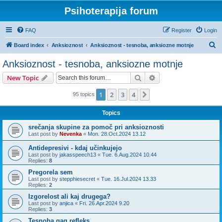
Psihoterapija forum
FAQ
Register
Login
S
Board index
Anksioznost
Anksioznost - tesnoba, anksiozne motnje
e
Anksioznost - tesnoba, anksiozne motnje
a
Search
Advanced search
New Topic
r
c
1
2
3
4
Next
95 topics
h
Topics
srečanja skupine za pomoč pri anksioznosti
Last post by
Nevenka
«
Mon. 28.Oct.2024 13.12
Antidepresivi - kdaj učinkujejo
Last post by
jakasspeech13
«
Tue. 6.Aug.2024 10.44
Replies:
8
Pregorela sem
Last post by
stepphiesecret
«
Tue. 16.Jul.2024 13.33
Replies:
2
Izgorelost ali kaj drugega?
Last post by
anjica
«
Fri. 26.Apr.2024 9.20
Replies:
3
Tesnoba gag refleks