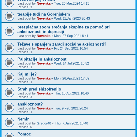
Last post by
Nevenka
«
Tue. 26.Mar.2024 14.13
Replies:
3
terapije tudi na Gorenjskem
Last post by
Nevenka
«
Wed. 11.Jan.2023 20.43
brezplačna zoom srečanja skupine za pomoč pri
anksioznosti in depresiji
Last post by
Nevenka
«
Mon. 27.Sep.2021 8.41
Težave s spanjem zaradi socialne aksioznosti?
Last post by
Nevenka
«
Fri. 24.Sep.2021 10.54
Replies:
1
Palpitacije in anksioznost
Last post by
Nevenka
«
Wed. 14.Jul.2021 15.52
Replies:
1
Kaj mi je?
Last post by
Nevenka
«
Mon. 26.Apr.2021 17.09
Replies:
1
Strah pred shizofrenijo
Last post by
Nevenka
«
Thu. 15.Apr.2021 10.40
Replies:
3
anskioznost?
Last post by
Nevenka
«
Tue. 9.Feb.2021 20.24
Replies:
1
Nemir
Last post by
Gregor40
«
Thu. 7.Jan.2021 13.40
Replies:
6
Pomoc