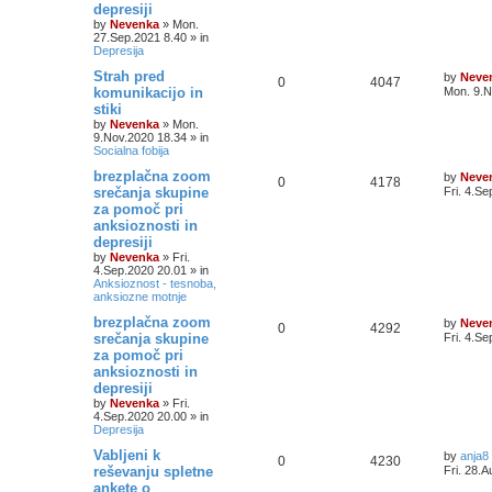
depresiji
by
Nevenka
»
Mon.
27.Sep.2021 8.40
» in
Depresija
Strah pred
by
Neve
0
4047
komunikacijo in
Mon. 9.N
stiki
by
Nevenka
»
Mon.
9.Nov.2020 18.34
» in
Socialna fobija
brezplačna zoom
by
Neve
0
4178
srečanja skupine
Fri. 4.S
za pomoč pri
anksioznosti in
depresiji
by
Nevenka
»
Fri.
4.Sep.2020 20.01
» in
Anksioznost - tesnoba,
anksiozne motnje
brezplačna zoom
by
Neve
0
4292
srečanja skupine
Fri. 4.S
za pomoč pri
anksioznosti in
depresiji
by
Nevenka
»
Fri.
4.Sep.2020 20.00
» in
Depresija
Vabljeni k
by
anja8
0
4230
reševanju spletne
Fri. 28.
ankete o