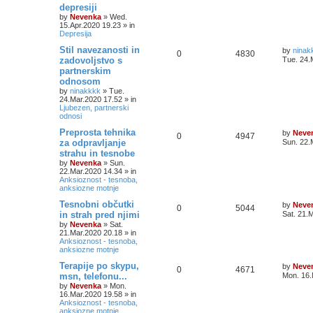
depresiji
by
Nevenka
»
Wed.
15.Apr.2020 19.23
» in
Depresija
Stil navezanosti in
by
ninak
0
4830
zadovoljstvo s
Tue. 24.
partnerskim
odnosom
by
ninakkkk
»
Tue.
24.Mar.2020 17.52
» in
Ljubezen, partnerski
odnosi
Preprosta tehnika
by
Neve
0
4947
za odpravljanje
Sun. 22.
strahu in tesnobe
by
Nevenka
»
Sun.
22.Mar.2020 14.34
» in
Anksioznost - tesnoba,
anksiozne motnje
Tesnobni občutki
by
Neve
0
5044
in strah pred njimi
Sat. 21.
by
Nevenka
»
Sat.
21.Mar.2020 20.18
» in
Anksioznost - tesnoba,
anksiozne motnje
Terapije po skypu,
by
Neve
0
4671
msn, telefonu...
Mon. 16.
by
Nevenka
»
Mon.
16.Mar.2020 19.58
» in
Anksioznost - tesnoba,
anksiozne motnje