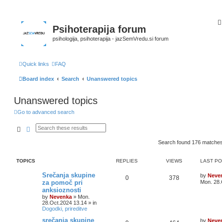
Psihoterapija forum
psihologija, psihoterapija - jazSemVredu.si forum
Quick links
FAQ
Board index
Search
Unanswered topics
Unanswered topics
Go to advanced search
Search
Advanced search
Search found 176 matche
TOPICS
REPLIES
VIEWS
LAST P
Srečanja skupine
by
Neve
0
378
za pomoč pri
Mon. 28.
anksioznosti
by
Nevenka
»
Mon.
28.Oct.2024 13.14
» in
Dogodki, prireditve
srečanja skupine
by
Neve