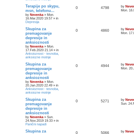
Terapije po skypu,
by
Neve
0
4798
msn, telefonu...
Mon. 16.
by
Nevenka
»
Mon.
16.Mar.2020 19.57
» in
Depresija
Skupina za
by
Neve
0
4860
premagovanje
Mon. 17.
depresije in
anksioznosti
by
Nevenka
»
Mon.
17.Feb.2020 21.14
» in
Anksioznost - tesnoba,
anksiozne motnje
Skupina za
by
Neve
0
4944
premagovanje
Mon. 20.
depresije in
anksioznosti
by
Nevenka
»
Mon.
20.Jan.2020 22.49
» in
Anksioznost - tesnoba,
anksiozne motnje
Skupina za
by
Neve
0
5271
premagovanje
Sun. 24.
depresije in
anksioznosti
by
Nevenka
»
Sun.
24.Nov.2019 19.33
» in
Panični napadi
Skupina za
by
Neve
0
5066