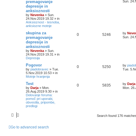
premagovanje
Sun. 24.
depresije in
anksioznosti
by
Nevenka
»
Sun.
24.Nov.2019 19.32
» in
Anksioznost - tesnoba,
anksiozne motnje
skupina za
by
Neve
0
5246
premagovanje
Sun. 24.
depresije in
anksioznosti
by
Nevenka
»
Sun.
24.Nov.2019 19.31
» in
Depresija
Pogovor
by
piado
0
5250
by
piadobravec
»
Tue.
Tue. 5.N
5.Nov.2019 10.53
» in
Motnje hranjenja
Test
by
Darja
0
5835
by
Darja
»
Mon.
Mon. 26.
26.Aug.2019 9.30
» in
Delovanje foruma:
pomoč pri uporabi,
obvestila, pripombe,
predlogi
Search found 176 matche
Go to advanced search