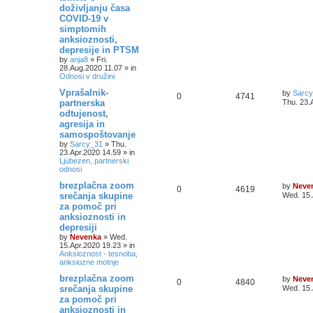
doživljanju časa
COVID-19 v
simptomih
anksioznosti,
depresije in PTSM
by
anja8
»
Fri.
28.Aug.2020 11.07
» in
Odnosi v družini
Vprašalnik-
by
Sarc
0
4741
partnerska
Thu. 23.
odtujenost,
agresija in
samospoštovanje
by
Sarcy_31
»
Thu.
23.Apr.2020 14.59
» in
Ljubezen, partnerski
odnosi
brezplačna zoom
by
Neve
0
4619
srečanja skupine
Wed. 15.
za pomoč pri
anksioznosti in
depresiji
by
Nevenka
»
Wed.
15.Apr.2020 19.23
» in
Anksioznost - tesnoba,
anksiozne motnje
brezplačna zoom
by
Neve
0
4840
srečanja skupine
Wed. 15.
za pomoč pri
anksioznosti in