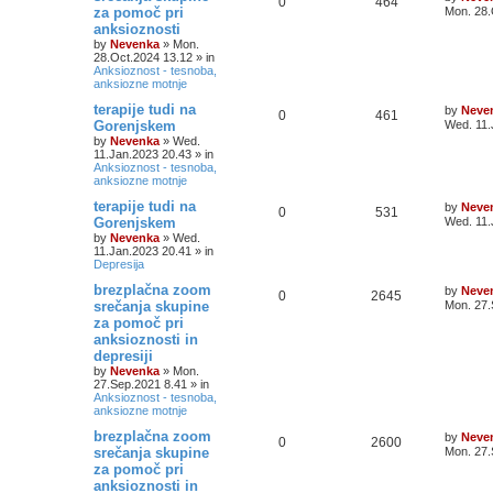
0
464
za pomoč pri
Mon. 28.
anksioznosti
by
Nevenka
»
Mon.
28.Oct.2024 13.12
» in
Anksioznost - tesnoba,
anksiozne motnje
terapije tudi na
by
Neve
0
461
Gorenjskem
Wed. 11.
by
Nevenka
»
Wed.
11.Jan.2023 20.43
» in
Anksioznost - tesnoba,
anksiozne motnje
terapije tudi na
by
Neve
0
531
Gorenjskem
Wed. 11.
by
Nevenka
»
Wed.
11.Jan.2023 20.41
» in
Depresija
brezplačna zoom
by
Neve
0
2645
srečanja skupine
Mon. 27.
za pomoč pri
anksioznosti in
depresiji
by
Nevenka
»
Mon.
27.Sep.2021 8.41
» in
Anksioznost - tesnoba,
anksiozne motnje
brezplačna zoom
by
Neve
0
2600
srečanja skupine
Mon. 27.
za pomoč pri
anksioznosti in