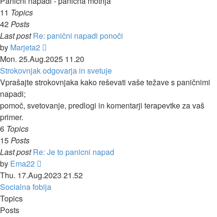
Panični napadi - panična motnja
11
Topics
42
Posts
Last post
Re: panični napadi ponoči
View
by
Marjeta2
the
Mon. 25.Aug.2025 11.20
latest
Strokovnjak odgovarja in svetuje
post
Vprašajte strokovnjaka kako reševati vaše težave s paničnimi
napadi;
pomoč, svetovanje, predlogi in komentarji terapevtke za vaš
primer.
6
Topics
15
Posts
Last post
Re: Je to panicni napad
View
by
Ema22
the
Thu. 17.Aug.2023 21.52
latest
Socialna fobija
post
Topics
Posts