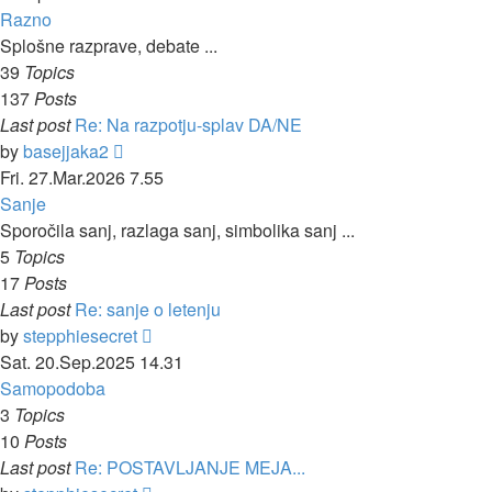
Razno
Splošne razprave, debate ...
39
Topics
137
Posts
Last post
Re: Na razpotju-splav DA/NE
View
by
basejjaka2
the
Fri. 27.Mar.2026 7.55
latest
Sanje
post
Sporočila sanj, razlaga sanj, simbolika sanj ...
5
Topics
17
Posts
Last post
Re: sanje o letenju
View
by
stepphiesecret
the
Sat. 20.Sep.2025 14.31
latest
Samopodoba
post
3
Topics
10
Posts
Last post
Re: POSTAVLJANJE MEJA...