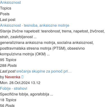
latest
Anksioznost
post
Topics
Posts
Last post
Anksioznost - tesnoba, anksiozne motnje
Stanje živčne napetosti: tesnobnost, trema, napetost, živčnost,
strah, zaskrbljenost ...
generalizirana anksiozna motnja, socialna anksioznost,
posttravmatska stresna motnja (PTSM), obsesivno
kompulzivna motnja (OKM) ...
95
Topics
288
Posts
Last post
srečanja skupine za pomoč pri…
View
by
Nevenka
the
Mon. 28.Oct.2024 13.12
latest
Fobije - strahovi
post
Specifične fobije, agorafobija ...
18
Topics
56
Posts