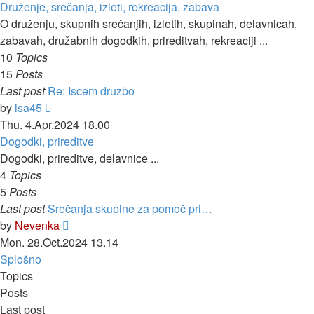
Druženje, srečanja, izleti, rekreacija, zabava
O druženju, skupnih srečanjih, izletih, skupinah, delavnicah,
zabavah, družabnih dogodkih, prireditvah, rekreaciji ...
10
Topics
15
Posts
Last post
Re: Iscem druzbo
View
by
isa45
the
Thu. 4.Apr.2024 18.00
latest
Dogodki, prireditve
post
Dogodki, prireditve, delavnice ...
4
Topics
5
Posts
Last post
Srečanja skupine za pomoč pri…
View
by
Nevenka
the
Mon. 28.Oct.2024 13.14
latest
Splošno
post
Topics
Posts
Last post