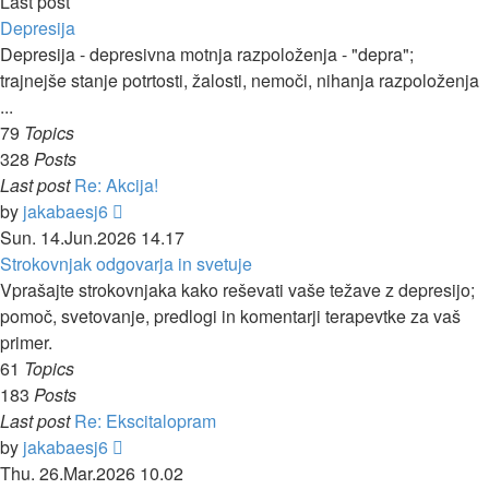
Last post
Depresija
Depresija - depresivna motnja razpoloženja - "depra";
trajnejše stanje potrtosti, žalosti, nemoči, nihanja razpoloženja
...
79
Topics
328
Posts
Last post
Re: Akcija!
View
by
jakabaesj6
the
Sun. 14.Jun.2026 14.17
latest
Strokovnjak odgovarja in svetuje
post
Vprašajte strokovnjaka kako reševati vaše težave z depresijo;
pomoč, svetovanje, predlogi in komentarji terapevtke za vaš
primer.
61
Topics
183
Posts
Last post
Re: Ekscitalopram
View
by
jakabaesj6
the
Thu. 26.Mar.2026 10.02