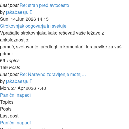
Last post
Re: strah pred avtocesto
View
by
jakabaesj6
the
Sun. 14.Jun.2026 14.15
latest
Strokovnjak odgovarja in svetuje
post
Vprašajte strokovnjaka kako reševati vaše težave z
anksioznostjo;
pomoč, svetovanje, predlogi in komentarji terapevtke za vaš
primer.
69
Topics
159
Posts
Last post
Re: Naravno zdravljenje motnj…
View
by
jakabaesj6
the
Mon. 27.Apr.2026 7.40
latest
Panični napadi
post
Topics
Posts
Last post
Panični napadi