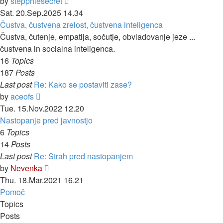
View
by
stepphiesecret
the
Sat. 20.Sep.2025 14.34
latest
Čustva, čustvena zrelost, čustvena inteligenca
post
Čustva, čutenje, empatija, sočutje, obvladovanje jeze ...
čustvena in socialna inteligenca.
16
Topics
187
Posts
Last post
Re: Kako se postaviti zase?
View
by
aceofs
the
Tue. 15.Nov.2022 12.20
latest
Nastopanje pred javnostjo
post
6
Topics
14
Posts
Last post
Re: Strah pred nastopanjem
View
by
Nevenka
the
Thu. 18.Mar.2021 16.21
latest
Pomoč
post
Topics
Posts