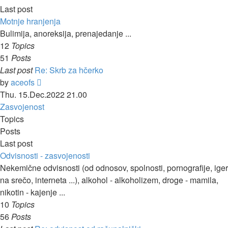
Last post
Motnje hranjenja
Bulimija, anoreksija, prenajedanje ...
12
Topics
51
Posts
Last post
Re: Skrb za hčerko
View
by
aceofs
the
Thu. 15.Dec.2022 21.00
latest
Zasvojenost
post
Topics
Posts
Last post
Odvisnosti - zasvojenosti
Nekemične odvisnosti (od odnosov, spolnosti, pornografije, iger
na srečo, interneta ...), alkohol - alkoholizem, droge - mamila,
nikotin - kajenje ...
10
Topics
56
Posts