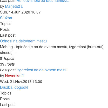
Last post
Re: odvisnost od računalniški…
View
by
Marjeta2
the
Sun. 14.Jun.2026 16.37
latest
Služba
post
Topics
Posts
Last post
Odnosi na delovnem mestu
Mobing - trpinčenje na delovnem mestu, izgorelost (burn-out),
stresorji ...
8
Topics
39
Posts
Last post
Izgorelost na delovnem mestu
View
by
Nevenka
the
Wed. 21.Nov.2018 13.00
latest
Družba, dogodki
post
Topics
Posts
Last post