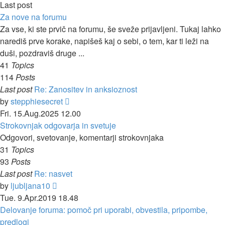
Last post
Za nove na forumu
Za vse, ki ste prvič na forumu, še sveže prijavljeni. Tukaj lahko
narediš prve korake, napišeš kaj o sebi, o tem, kar ti leži na
duši, pozdraviš druge ...
41
Topics
114
Posts
Last post
Re: Zanositev in anksioznost
View
by
stepphiesecret
the
Fri. 15.Aug.2025 12.00
latest
Strokovnjak odgovarja in svetuje
post
Odgovori, svetovanje, komentarji strokovnjaka
31
Topics
93
Posts
Last post
Re: nasvet
View
by
ljubljana10
the
Tue. 9.Apr.2019 18.48
latest
Delovanje foruma: pomoč pri uporabi, obvestila, pripombe,
post
predlogi