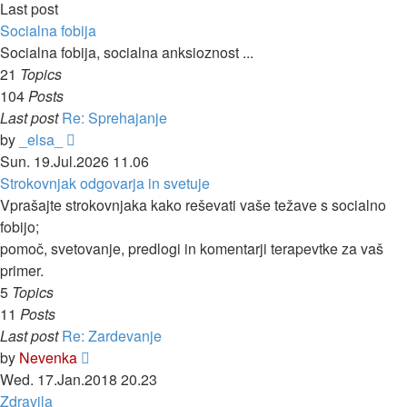
Last post
Socialna fobija
Socialna fobija, socialna anksioznost ...
21
Topics
104
Posts
Last post
Re: Sprehajanje
View
by
_elsa_
the
Sun. 19.Jul.2026 11.06
latest
Strokovnjak odgovarja in svetuje
post
Vprašajte strokovnjaka kako reševati vaše težave s socialno
fobijo;
pomoč, svetovanje, predlogi in komentarji terapevtke za vaš
primer.
5
Topics
11
Posts
Last post
Re: Zardevanje
View
by
Nevenka
the
Wed. 17.Jan.2018 20.23
latest
Zdravila