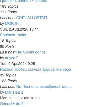
Ljubezen, partnerski odnosi
188
Topics
777
Posts
Last post
ODITI ALI OSTATI
View
by
MORJE
the
Sun. 2.Aug.2026 18.11
latest
Spolnost - seks
post
18
Topics
85
Posts
Last post
Re: Spolni odnosi
View
by
anjica
the
Tue. 9.Apr.2024 9.25
latest
Razhod, ločitev, razveza, izguba bližnjega
post
32
Topics
133
Posts
Last post
Re: Tesnoba, osamljenost, dep…
View
by
Marjeta2
the
Mon. 20.Jul.2026 18.28
latest
Odnosi v družini