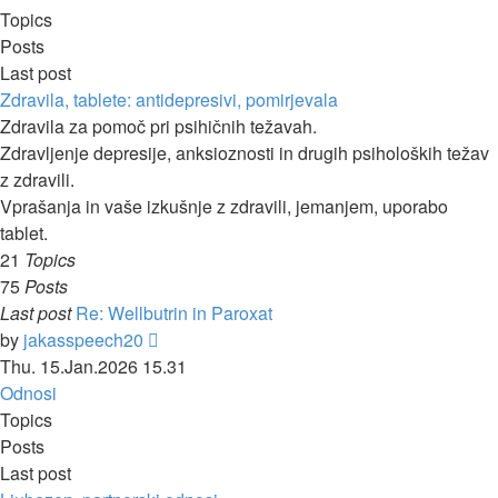
post
Topics
Posts
Last post
Zdravila, tablete: antidepresivi, pomirjevala
Zdravila za pomoč pri psihičnih težavah.
Zdravljenje depresije, anksioznosti in drugih psiholoških težav
z zdravili.
Vprašanja in vaše izkušnje z zdravili, jemanjem, uporabo
tablet.
21
Topics
75
Posts
Last post
Re: Wellbutrin in Paroxat
View
by
jakasspeech20
the
Thu. 15.Jan.2026 15.31
latest
Odnosi
post
Topics
Posts
Last post