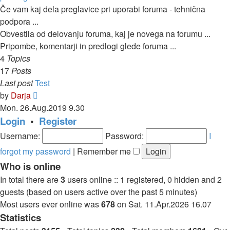
Če vam kaj dela preglavice pri uporabi foruma - tehnična
podpora ...
Obvestila od delovanju foruma, kaj je novega na forumu ...
Pripombe, komentarji in predlogi glede foruma ...
4
Topics
17
Posts
Last post
Test
View
by
Darja
the
Mon. 26.Aug.2019 9.30
latest
Login
•
Register
post
Username:
Password:
I
forgot my password
|
Remember me
Who is online
In total there are
3
users online :: 1 registered, 0 hidden and 2
guests (based on users active over the past 5 minutes)
Most users ever online was
678
on Sat. 11.Apr.2026 16.07
Statistics