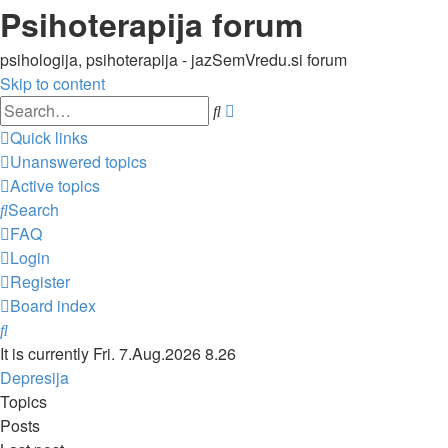
Psihoterapija forum
psihologija, psihoterapija - jazSemVredu.si forum
Skip to content
Advanced
Search
search
Quick links
Unanswered topics
Active topics
Search
FAQ
Login
Register
Board index
Search
It is currently Fri. 7.Aug.2026 8.26
Depresija
Topics
Posts