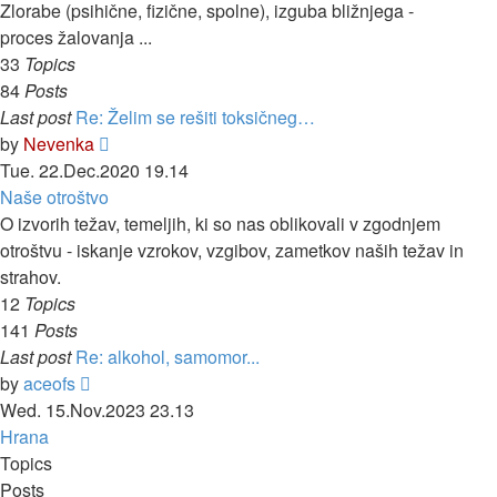
post
Zlorabe (psihične, fizične, spolne), izguba bližnjega -
proces žalovanja ...
33
Topics
84
Posts
Last post
Re: Želim se rešiti toksičneg…
View
by
Nevenka
the
Tue. 22.Dec.2020 19.14
latest
Naše otroštvo
post
O izvorih težav, temeljih, ki so nas oblikovali v zgodnjem
otroštvu - iskanje vzrokov, vzgibov, zametkov naših težav in
strahov.
12
Topics
141
Posts
Last post
Re: alkohol, samomor...
View
by
aceofs
the
Wed. 15.Nov.2023 23.13
latest
Hrana
post
Topics
Posts